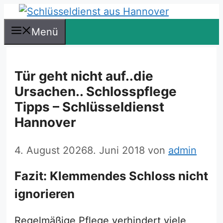
Zum
Inhalt
Menü
springen
Tür geht nicht auf..die
Ursachen.. Schlosspflege
Tipps – Schlüsseldienst
Hannover
4. August 2026
8. Juni 2018
von
admin
Fazit: Klemmendes Schloss nicht
ignorieren
Regelmäßige Pflege verhindert viele