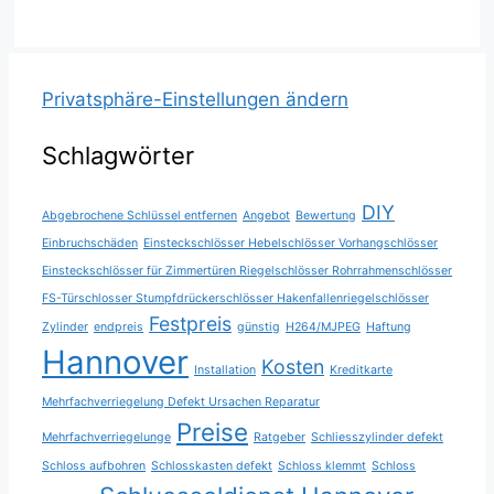
Privatsphäre-Einstellungen ändern
Schlagwörter
DIY
Abgebrochene Schlüssel entfernen
Angebot
Bewertung
Einbruchschäden
Einsteckschlösser Hebelschlösser Vorhangschlösser
Einsteckschlösser für Zimmertüren Riegelschlösser Rohrrahmenschlösser
FS-Türschlosser Stumpfdrückerschlösser Hakenfallenriegelschlösser
Festpreis
Zylinder
endpreis
günstig
H264/MJPEG
Haftung
Hannover
Kosten
Installation
Kreditkarte
Mehrfachverriegelung Defekt Ursachen Reparatur
Preise
Mehrfachverriegelunge
Ratgeber
Schliesszylinder defekt
Schloss aufbohren
Schlosskasten defekt
Schloss klemmt
Schloss