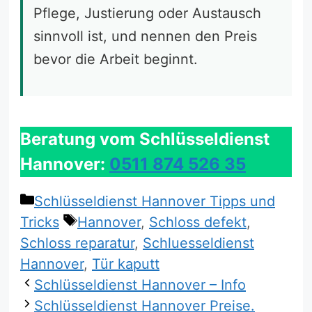
Pflege, Justierung oder Austausch
sinnvoll ist, und nennen den Preis
bevor die Arbeit beginnt.
Beratung vom Schlüsseldienst
Hannover:
0511 874 526 35
Kategorien
Schlüsseldienst Hannover Tipps und
Schlagwörter
Tricks
Hannover
,
Schloss defekt
,
Schloss reparatur
,
Schluesseldienst
Hannover
,
Tür kaputt
Schlüsseldienst Hannover – Info
Schlüsseldienst Hannover Preise.