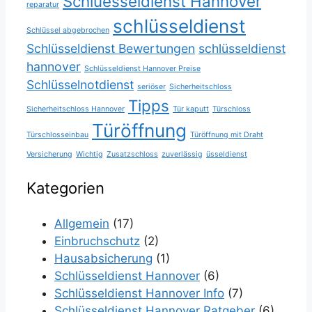
Schluesseldienst Hannover
reparatur
schlüsseldienst
Schlüssel abgebrochen
Schlüsseldienst Bewertungen
schlüsseldienst
hannover
Schlüsseldienst Hannover Preise
Schlüsselnotdienst
seriöser
Sicherheitschloss
Tipps
Sicherheitschloss Hannover
Tür kaputt
Türschloss
Türöffnung
Türschlosseinbau
Türöffnung mit Draht
Versicherung
Wichtig
Zusatzschloss
zuverlässig
üsseldienst
Kategorien
Allgemein
(17)
Einbruchschutz
(2)
Hausabsicherung
(1)
Schlüsseldienst Hannover
(6)
Schlüsseldienst Hannover Info
(7)
Schlüsseldienst Hannover Ratgeber
(6)