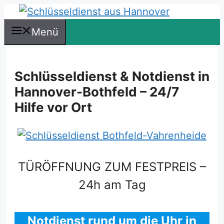
Zum
Inhalt
Menü
springen
Schlüsseldienst & Notdienst in
Hannover-Bothfeld – 24/7
Hilfe vor Ort
TÜRÖFFNUNG ZUM FESTPREIS –
24h am Tag
Notdienst rund um die Uhr in