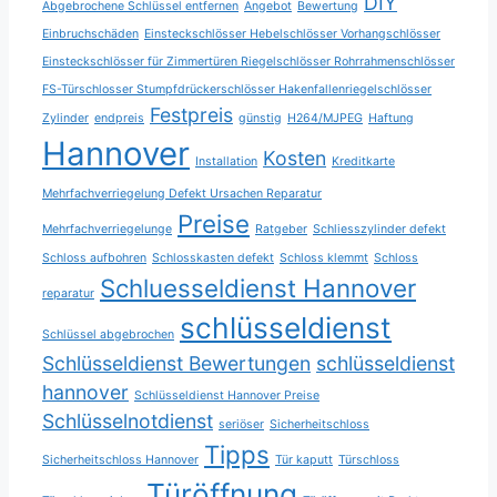
DIY
Abgebrochene Schlüssel entfernen
Angebot
Bewertung
Einbruchschäden
Einsteckschlösser Hebelschlösser Vorhangschlösser
Einsteckschlösser für Zimmertüren Riegelschlösser Rohrrahmenschlösser
FS-Türschlosser Stumpfdrückerschlösser Hakenfallenriegelschlösser
Festpreis
Zylinder
endpreis
günstig
H264/MJPEG
Haftung
Hannover
Kosten
Installation
Kreditkarte
Mehrfachverriegelung Defekt Ursachen Reparatur
Preise
Mehrfachverriegelunge
Ratgeber
Schliesszylinder defekt
Schloss aufbohren
Schlosskasten defekt
Schloss klemmt
Schloss
Schluesseldienst Hannover
reparatur
schlüsseldienst
Schlüssel abgebrochen
Schlüsseldienst Bewertungen
schlüsseldienst
hannover
Schlüsseldienst Hannover Preise
Schlüsselnotdienst
seriöser
Sicherheitschloss
Tipps
Sicherheitschloss Hannover
Tür kaputt
Türschloss
Türöffnung