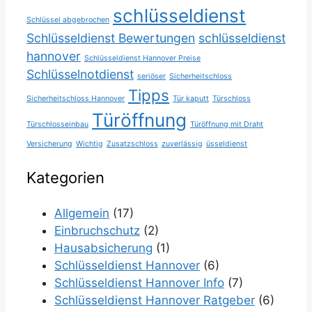
schlüsseldienst
Schlüssel abgebrochen
Schlüsseldienst Bewertungen
schlüsseldienst
hannover
Schlüsseldienst Hannover Preise
Schlüsselnotdienst
seriöser
Sicherheitschloss
Tipps
Sicherheitschloss Hannover
Tür kaputt
Türschloss
Türöffnung
Türschlosseinbau
Türöffnung mit Draht
Versicherung
Wichtig
Zusatzschloss
zuverlässig
üsseldienst
Kategorien
Allgemein
(17)
Einbruchschutz
(2)
Hausabsicherung
(1)
Schlüsseldienst Hannover
(6)
Schlüsseldienst Hannover Info
(7)
Schlüsseldienst Hannover Ratgeber
(6)