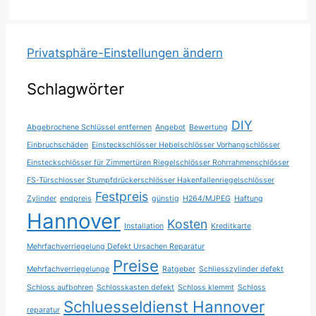
Privatsphäre-Einstellungen ändern
Schlagwörter
DIY
Abgebrochene Schlüssel entfernen
Angebot
Bewertung
Einbruchschäden
Einsteckschlösser Hebelschlösser Vorhangschlösser
Einsteckschlösser für Zimmertüren Riegelschlösser Rohrrahmenschlösser
FS-Türschlosser Stumpfdrückerschlösser Hakenfallenriegelschlösser
Festpreis
Zylinder
endpreis
günstig
H264/MJPEG
Haftung
Hannover
Kosten
Installation
Kreditkarte
Mehrfachverriegelung Defekt Ursachen Reparatur
Preise
Mehrfachverriegelunge
Ratgeber
Schliesszylinder defekt
Schloss aufbohren
Schlosskasten defekt
Schloss klemmt
Schloss
Schluesseldienst Hannover
reparatur