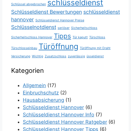
schlüsseldienst
Schlüssel abgebrochen
Schlüsseldienst Bewertungen
schlüsseldienst
hannover
Schlüsseldienst Hannover Preise
Schlüsselnotdienst
seriöser
Sicherheitschloss
Tipps
Sicherheitschloss Hannover
Tür kaputt
Türschloss
Türöffnung
Türschlosseinbau
Türöffnung mit Draht
Versicherung
Wichtig
Zusatzschloss
zuverlässig
üsseldienst
Kategorien
Allgemein
(17)
Einbruchschutz
(2)
Hausabsicherung
(1)
Schlüsseldienst Hannover
(6)
Schlüsseldienst Hannover Info
(7)
Schlüsseldienst Hannover Ratgeber
(6)
Schlüsseldienst Hannover Tipps
(6)