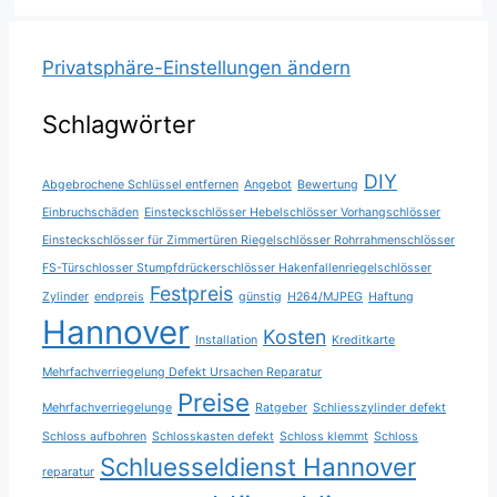
Privatsphäre-Einstellungen ändern
Schlagwörter
DIY
Abgebrochene Schlüssel entfernen
Angebot
Bewertung
Einbruchschäden
Einsteckschlösser Hebelschlösser Vorhangschlösser
Einsteckschlösser für Zimmertüren Riegelschlösser Rohrrahmenschlösser
FS-Türschlosser Stumpfdrückerschlösser Hakenfallenriegelschlösser
Festpreis
Zylinder
endpreis
günstig
H264/MJPEG
Haftung
Hannover
Kosten
Installation
Kreditkarte
Mehrfachverriegelung Defekt Ursachen Reparatur
Preise
Mehrfachverriegelunge
Ratgeber
Schliesszylinder defekt
Schloss aufbohren
Schlosskasten defekt
Schloss klemmt
Schloss
Schluesseldienst Hannover
reparatur